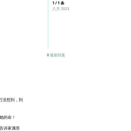
1
/
1
条
八月 2023
最新回复
万没想到，到
她的命！
告诉家属答