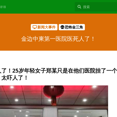
818
新闻大事件
恐怖金三角
金边中柬第一医院医死人了！
了！25岁年轻女子郑某只是在他们医院挂了一
！太吓人了！