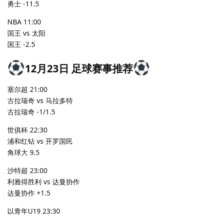
勇士 -11.5
NBA 11:00
国王 vs 太阳
国王 -2.5
12月23日 足球赛事推荐
塞尔超 21:00
古拉瑞奇 vs 马拉多特
古拉瑞奇 -1/1.5
世俱杯 22:30
浦和红钻 vs 开罗国民
角球大 9.5
沙特超 23:00
利雅得胜利 vs 达曼协作
达曼协作 +1.5
以青年U19 23:30