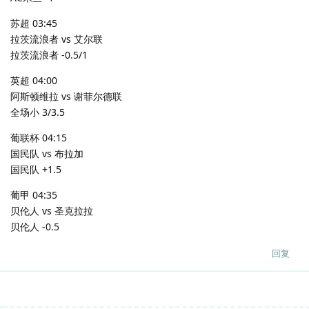
苏超 03:45
拉茨流浪者 vs 艾尔联
拉茨流浪者 -0.5/1
英超 04:00
阿斯顿维拉 vs 谢菲尔德联
全场小 3/3.5
葡联杯 04:15
国民队 vs 布拉加
国民队 +1.5
葡甲 04:35
贝伦人 vs 圣克拉拉
贝伦人 -0.5
回复