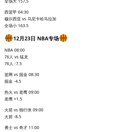
全场大 157.5
西篮甲 04:30
穆尔西亚 vs 乌尼卡哈马拉加
全场小 163.5
12月23日 NBA专场
NBA 08:00
76人 vs 猛龙
76人 -7.5
篮网 vs 掘金 08:30
掘金 -4.5
热火 vs 老鹰 09:00
老鹰 +1.5
火箭 vs 独行侠 09:00
火箭 -8.5
勇士 vs 奇才 11:00