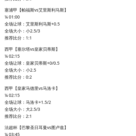
塞浦甲【帕福斯vs艾里斯利马斯】
¼ 01:00
全场让球：艾里斯利马斯+0.5
全场大小：小2.5/3
推荐比分：1:1
西甲【塞尔塔vs皇家贝蒂斯】
¼ 02:15
全场让球：皇家贝蒂斯+0/0.5
全场大小：小2.5
推荐比分：0:2
西甲【皇家马德里vs马洛卡】
¼ 02:15
全场让球：马洛卡+1.5/2
全场大小：大2.5/3
推荐比分：2:1
法超杯【巴黎圣日耳曼vs图卢兹】
¼ 03:45