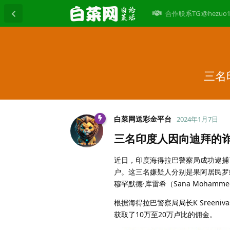
合作联系TG:@hezuo1
三名
白菜网送彩金平台
2024年1月7日
三名印度人因向迪拜的
近日，印度海得拉巴警察局成功逮捕
户。这三名嫌疑人分别是果阿居民罗纳克·坦
穆罕默德·库雷希（Sana Mohammed
根据海得拉巴警察局局长K Sreen
获取了10万至20万卢比的佣金。