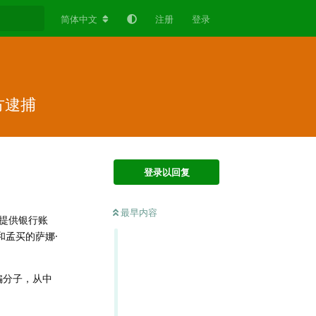
简体中文
注册
登录
方逮捕
登录以回复
最早内容
提供银行账
）和孟买的萨娜·
诈骗分子，从中