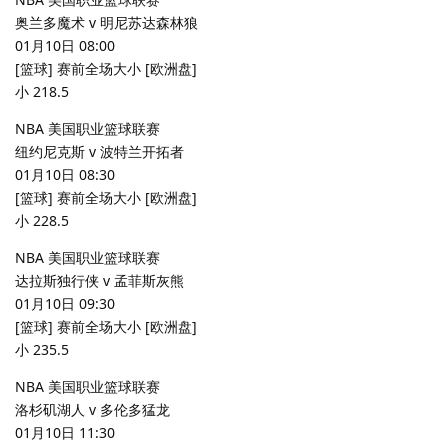
奥兰多魔术 v 明尼苏达森林狼
01月10日 08:00
[篮球] 赛前全场大小 [欧洲盘]
小 218.5
NBA 美国职业篮球联赛
纽约尼克斯 v 波特兰开拓者
01月10日 08:30
[篮球] 赛前全场大小 [欧洲盘]
小 228.5
NBA 美国职业篮球联赛
达拉斯独行侠 v 孟菲斯灰熊
01月10日 09:30
[篮球] 赛前全场大小 [欧洲盘]
小 235.5
NBA 美国职业篮球联赛
洛杉矶湖人 v 多伦多猛龙
01月10日 11:30