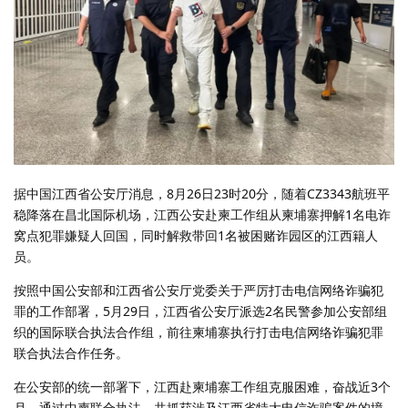
据中国江西省公安厅消息，8月26日23时20分，随着CZ3343航班平
稳降落在昌北国际机场，江西公安赴柬工作组从柬埔寨押解1名电诈
窝点犯罪嫌疑人回国，同时解救带回1名被困赌诈园区的江西籍人
员。
按照中国公安部和江西省公安厅党委关于严厉打击电信网络诈骗犯
罪的工作部署，5月29日，江西省公安厅派选2名民警参加公安部组
织的国际联合执法合作组，前往柬埔寨执行打击电信网络诈骗犯罪
联合执法合作任务。
在公安部的统一部署下，江西赴柬埔寨工作组克服困难，奋战近3个
月，通过中柬联合执法，共抓获涉及江西省特大电信诈骗案件的境