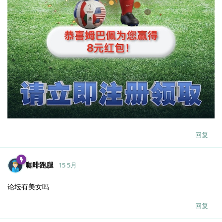
回复
咖啡跑腿
15 5月
论坛有美女吗
回复