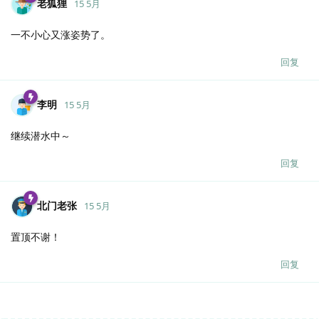
老狐狸
15 5月
一不小心又涨姿势了。
回复
李明
15 5月
继续潜水中～
回复
北门老张
15 5月
置顶不谢！
回复