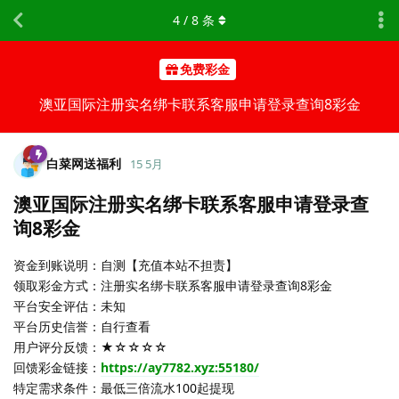
4
/
8
条
免费彩金
澳亚国际注册实名绑卡联系客服申请登录查询8彩金
白菜网送福利
15 5月
澳亚国际注册实名绑卡联系客服申请登录查
询8彩金
资金到账说明：自测【充值本站不担责】
领取彩金方式：注册实名绑卡联系客服申请登录查询8彩金
平台安全评估：未知
平台历史信誉：自行查看
用户评分反馈：★☆☆☆☆
回馈彩金链接：
https://ay7782.xyz:55180/
特定需求条件：最低三倍流水100起提现