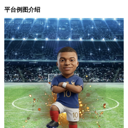
平台例图介绍