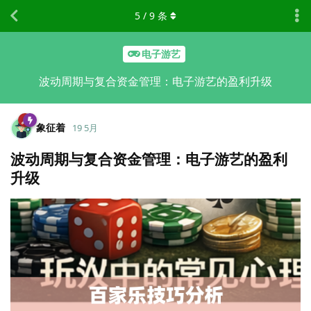
5
/
9
条
电子游艺
波动周期与复合资金管理：电子游艺的盈利升级
象征着
19 5月
波动周期与复合资金管理：电子游艺的盈利
升级