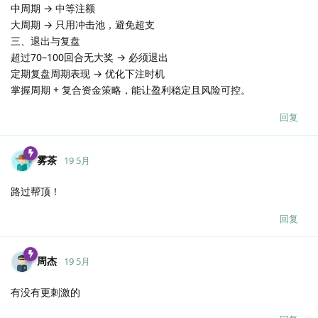
中周期 → 中等注额
大周期 → 只用冲击池，避免超支
三、退出与复盘
超过70–100回合无大奖 → 必须退出
定期复盘周期表现 → 优化下注时机
掌握周期 + 复合资金策略，能让盈利稳定且风险可控。
回复
雾茶
19 5月
路过帮顶！
回复
周杰
19 5月
有没有更刺激的