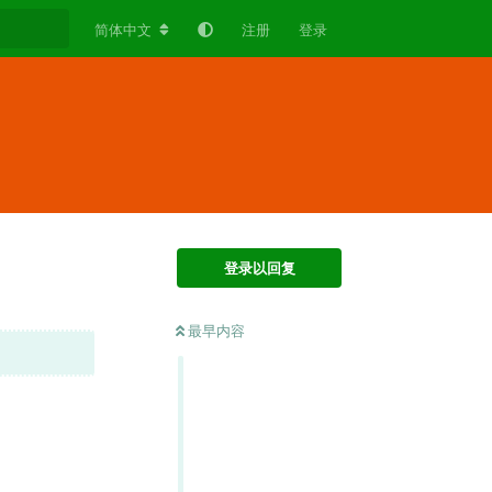
简体中文
注册
登录
登录以回复
最早内容