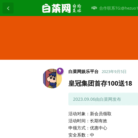
合作联系TG:@hezuo1
白菜网娱乐平台
2023年9月5日
皇冠集团首存100送18
2023.09.06由白菜网发布
活动对象：新会员领取
活动时间：长期有效
申领方式：优惠中心
安全系数：中