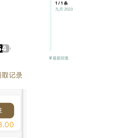
1
/
1
条
九月 2023
最新回复