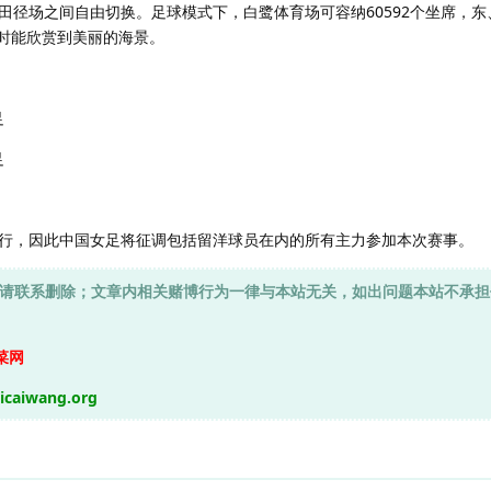
田径场之间自由切换。足球模式下，白鹭体育场可容纳60592个坐席，东
时能欣赏到美丽的海景。
足
足
行，因此中国女足将征调包括留洋球员在内的所有主力参加本次赛事。
请联系删除；文章内相关赌博行为一律与本站无关，如出问题本站不承担
菜网
aicaiwang.org