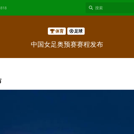
818
体育
足球
中国女足奥预赛赛程发布
布