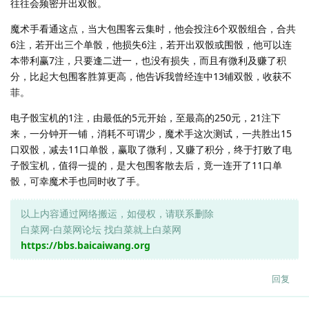
往往会频密开出双骰。
魔术手看通这点，当大包围客云集时，他会投注6个双骰组合，合共
6注，若开出三个单骰，他损失6注，若开出双骰或围骰，他可以连
本带利赢7注，只要逢二进一，也没有损失，而且有微利及赚了积
分，比起大包围客胜算更高，他告诉我曾经连中13铺双骰，收获不
菲。
电子骰宝机的1注，由最低的5元开始，至最高的250元，21注下
来，一分钟开一铺，消耗不可谓少，魔术手这次测试，一共胜出15
口双骰，减去11口单骰，赢取了微利，又赚了积分，终于打败了电
子骰宝机，值得一提的，是大包围客散去后，竟一连开了11口单
骰，可幸魔术手也同时收了手。
以上内容通过网络搬运，如侵权，请联系删除
白菜网-白菜网论坛 找白菜就上白菜网
https://bbs.baicaiwang.org
回复