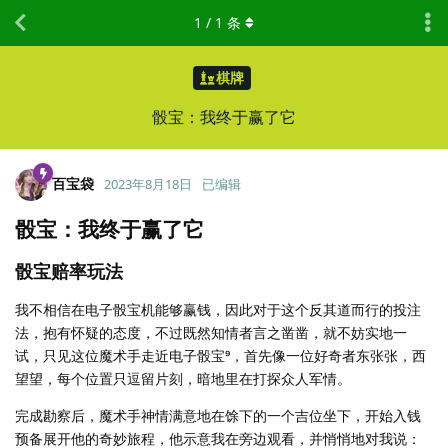
1
/
1
条
棋牌
骰宝：我终于赢了它
百宝袋
2023年8月18日
已编辑
骰宝：我终于赢了它
骰宝赔率玩法
我不相信在电子骰宝机能够赢钱，因此对于这个反其道而行的投注
法，抱有怀疑的态度，不过既然知情者言之凿凿，就不妨实地一
试，只见这位魔术手走近电子骰宝，首先像一位好奇者东张张，西
望望，每个位置只逗留片刻，暗地里在打探众人军情。
完成勘察后，魔术手神情满意地在馀下的一个吉位坐下，开始入钱
预备展开他的奇妙旅程，他示意我在旁边观看，并悄悄地对我说：