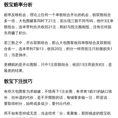
骰宝赔率分析
赔率反映机会，理论上任何一个单骰组合开出的机会，较双骰组合
多一倍，大包围赌客同时下21注，若出现三骰不同号码，他中3注单
骰组合，连本带利合共收回21注，刚好与投注额相抵，没有任何损
失而赚了积分。
若三骰之中，开出双骰组合，那么大包围客收回单骰组合及双骰组
合各一，连本带利7加13，收回20注，积分一样而投注只轻微损失1
注，当是抽水。
更糟糕的是开出围骰，只中1注双骰组合，收回13注而损失8注，是
最差的结果。
骰宝下注技巧
有些大包围客为求稳健，不惜再下1注全围，务求将1赔31的缺口填
补，但补遗的代价，是不开围骰的话，每铺要多输一注，即是说，
要取得积分，始终或多或少，要付出代价。
而不知有意抑或无意，当这些求「分」客聚集，那部挑皮的骰宝机