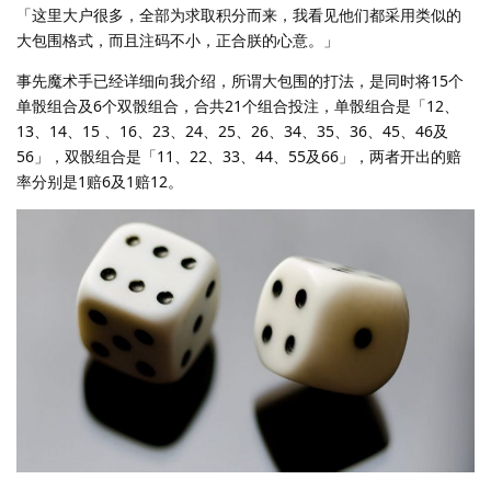
「这里大户很多，全部为求取积分而来，我看见他们都采用类似的
大包围格式，而且注码不小，正合朕的心意。」
事先魔术手已经详细向我介绍，所谓大包围的打法，是同时将15个
单骰组合及6个双骰组合，合共21个组合投注，单骰组合是「12、
13、14、15 、16、23、24、25、26、34、35、36、45、46及
56」，双骰组合是「11、22、33、44、55及66」，两者开出的赔
率分别是1赔6及1赔12。