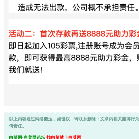
以上内容通过网络搬运，如侵权，请联系删除；文章内相关赌博行
何责任。
白菜网-白菜网论坛
找白菜就上白菜网