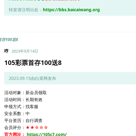
转发请注明出处：
https://bbs.baicaiwang.org
首存100送8
哼
2023年9月14日
105彩票首存100送8
2023.09.15由白菜网发布
活动对象：新会员领取
活动时间：长期有效
申领方式：找客服
安全系数：中
平台资历：自行调查
会员评分：
★★☆☆☆
官方网址：
https://105c7.com/