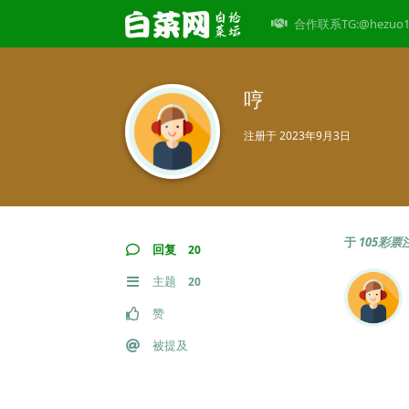
合作联系TG:@hezuo1
哼
注册于
2023年9月3日
于
105彩票
回复
20
主题
20
赞
被提及