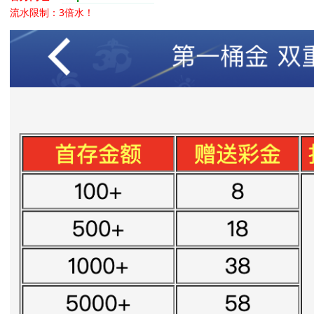
流水限制：3倍水！