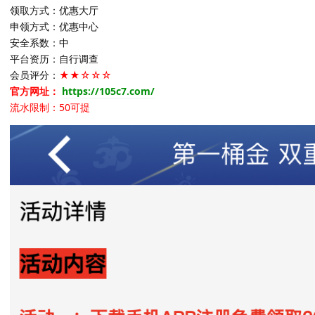
领取方式：优惠大厅
申领方式：优惠中心
安全系数：中
平台资历：自行调查
会员评分：
★★☆☆☆
官方网址：
https://105c7.com/
流水限制：50可提