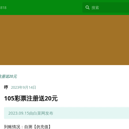
818
注册送20元
哼
2023年9月14日
105彩票注册送20元
2023.09.15由白菜网发布
到账情况：自测【勿充值】